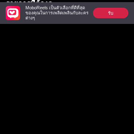
รายการที่ต้องดู
MoboReels เป็นตัวเลือกที่ดีที่สุด
รับ
ของคุณในการเพลิดเพลินกับละคร
ต่างๆ
คุณชายกับยัยดอก
อดีตสามีผู้เย็นชา
เมื่อดอกไม
หญ้า