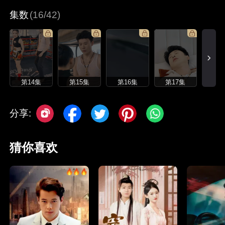
集数
(16/42)
第14集
第15集
第16集
第17集
分享:
猜你喜欢