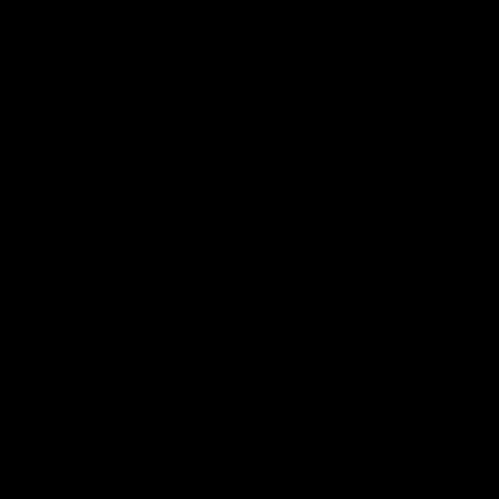
余生为自己闪耀
最强打公王