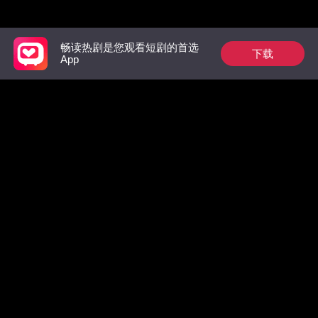
推荐榜单
畅读热剧是您观看短剧的首选
下载
App
枭爷夫人她来自农村
完蛋！大佬逼我分手
羔羊