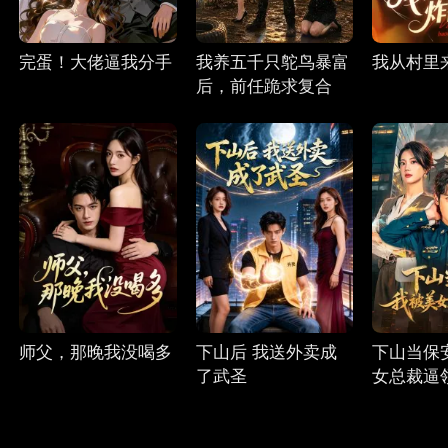
完蛋！大佬逼我分手
我养五千只鸵鸟暴富
我从村里
后，前任跪求复合
师父，那晚我没喝多
下山后 我送外卖成
下山当保
了武圣
女总裁逼