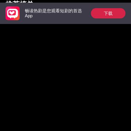
推荐榜单
畅读热剧是您观看短剧的首选
下载
App
枭爷夫人她来自农村
完蛋！大佬逼我分手
惊！墨总
数，拒绝