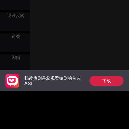
逆袭反转
逆袭
闪婚
畅读热剧是您观看短剧的首选
单亲妈妈
下载
App
乡村
青梅竹马