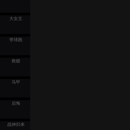
说，还逼迫我把在他幼时就
跟人跑了的婆婆，接回家伺
候。 只是，这个婆婆好像有
点眼熟。
大女主
带球跑
救赎
马甲
后悔
战神归来