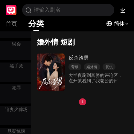
三角恋
分类
总裁
首页
简体
婚外情 短剧
误会
反杀渣男
黑手党
背叛
婚外情
复仇
大半夜刷到富婆的评论区，
点开就看到了我老公的评
论，从不会说情话的他在评
犯罪
论区以一敌十获得富婆的回
复。 我本以为他是工作压力
大，不想几天后富婆动态上
1
说她找到了真爱。 照片上一
追妻火葬场
双手揽住了她，手上的痣和
我老公手上的一模一样。
「圆圆，我可能要过几天回
来了。」 他开始很少回家不
悬疑惊悚