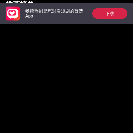
推荐榜单
畅读热剧是您观看短剧的首选
下载
App
枭爷夫人她来自农村
祁总别作了，太太是
羔羊
真的想跟您离婚了