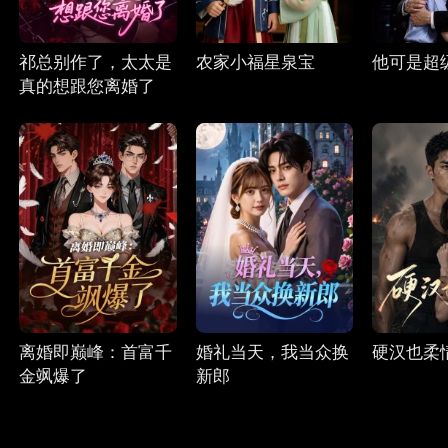
祁总别作了，太太是
农家小福星泉宝
他可是超
真的想跟您离婚了
离婚即巅峰：首富千
婚礼当天，我当众换
硬汉也柔
金飒爆了
新郎