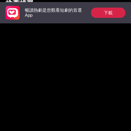
推薦榜單
暢讀熱劇是您觀看短劇的首選
下載
App
裴總今天又在偷偷寵
祁總別作了，家後是
出獄後，
真的想跟您離婚了
太虐翻全