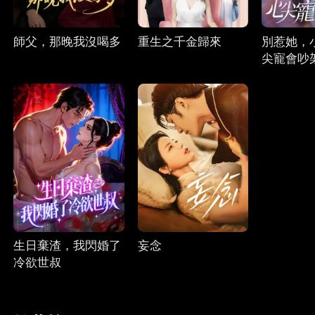
師父，那晚我沒喝多
重生之千金歸來
別惹她，
尖寵會吵
生日棄渣，我閃婚了
妄念
冷欲世叔