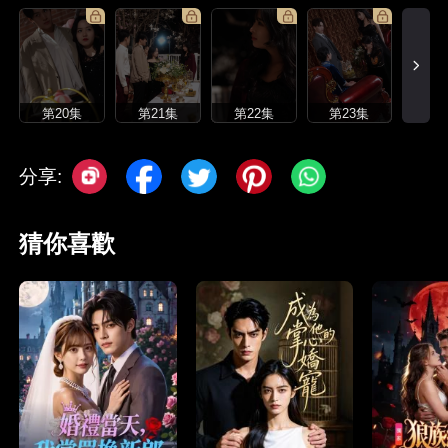
第20集
第21集
第22集
第23集
分享:
猜你喜歡