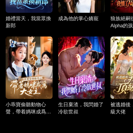
婚禮當天，我當眾換
成為他的掌心嬌寵
狼族絕嗣
新郎
Alpha的
小乖寶偷聽動物心
生日棄渣，我閃婚了
被逃婚後
聲，帶着媽咪成爲大
冷欲世叔
級大佬
女主