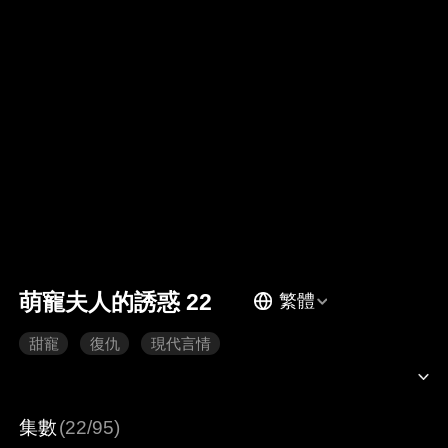
萌寵夫人的誘惑 22
繁體
甜寵
復仇
現代言情
集數
(22/95)