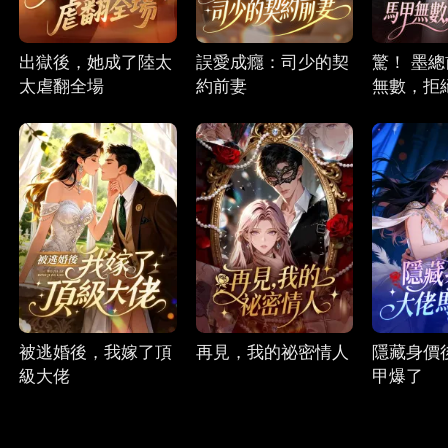
出獄後，她成了陸太
誤愛成癮：司少的契
驚！ 墨
太虐翻全場
約前妻
無數，拒
被逃婚後，我嫁了頂
再見，我的祕密情人
隱藏身價
級大佬
甲爆了