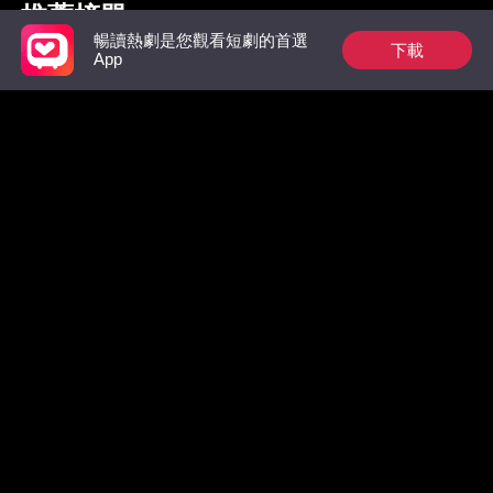
推薦榜單
暢讀熱劇是您觀看短劇的首選
下載
App
狼族的第一位男王
裴總今天又在偷偷寵
出獄後，
后：玫瑰從枷鎖中綻
太虐翻全
放