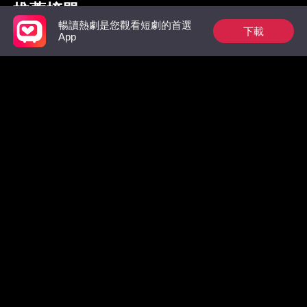
推薦榜單
暢讀熱劇是您觀看短劇的首選
下載
App
狼族的第一位男王
裴總今天又在偷偷寵
地府我開
后：玫瑰從枷鎖中綻
放