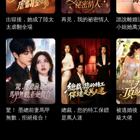
出獄後，她成了陸太
再見，我的祕密情人
誰說離婚
太虐翻全場
小姐她萬
驚！ 墨總前妻馬甲
總裁，您的特工保鏢
被逃婚後
無數，拒絕複合！
是萬人迷
級大佬