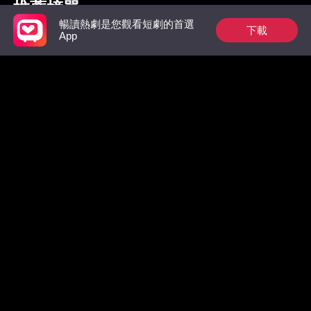
推薦榜單
暢讀熱劇是您觀看短劇的首選
下載
App
裴總今天又在偷偷寵
祁總別作了，家後是
為奴三年
真的想跟您離婚了
王的掌中