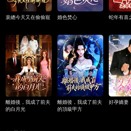
裴總今天又在偷偷寵
婚色焚心
蛇年有喜
離婚後，我成了前夫
離婚後，我成了前夫
好孕嬌妻
的白月光
的頂級甲方