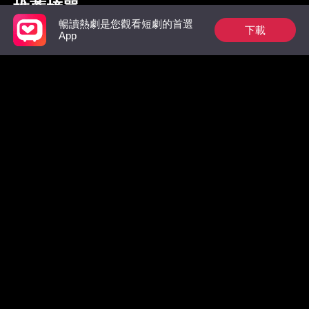
推薦榜單
暢讀熱劇是您觀看短劇的首選
下載
App
狼族的第一位男王
祁總別作了，家後是
下山後 
后：玫瑰從枷鎖中綻
真的想跟您離婚了
了武聖
放