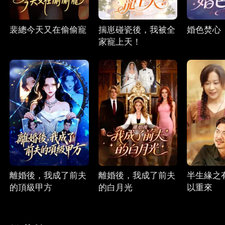
裴總今天又在偷偷寵
揣崽碰瓷後，我被全
婚色焚心
家寵上天！
離婚後，我成了前夫
離婚後，我成了前夫
半生緣之
的頂級甲方
的白月光
以重來