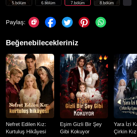
5.bölüm
6.bölüm
7.bölüm
8.bölüm
Paylaş:
Beğenebilecekleriniz
Nefret Edilen Kız:
Eşim Gizli Bir Şey
Yara İzi 
Kurtuluş Hikâyesi
Gibi Kokuyor
Çirkin Kı