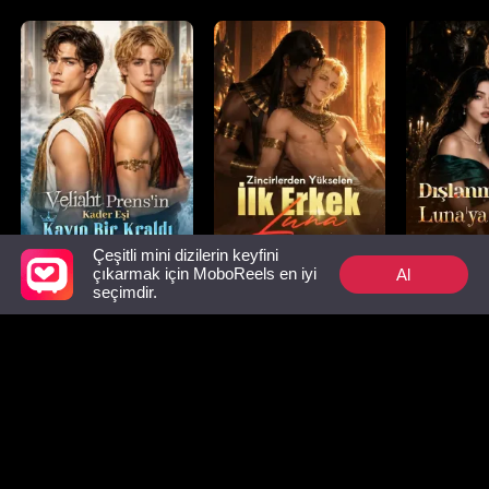
Olarak Ge
Çeşitli mini dizilerin keyfini
Veliaht Prens'in
Zincirlerden
Dışlanmış
Al
çıkarmak için MoboReels en iyi
seçimdir.
Kader Eşi Kayıp Bir
Yükselen İlk Erkek
Luna'ya Y
Kraldı
Luna
Mutlaka İzlenmesi Gerekenler