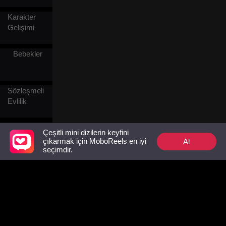
isimlerinden biri olan Henry,
zor şartlar altında yaşayan
Karakter
Evelyn'le karşılaştı. Yanlış
Gelişimi
anlamalar ve gurur onları
hâlâ ayırıyordu; Mia'nın
intikam hırsı ve Amelia'nın
Bebekler
entrikaları gibi yeni tehlikeler
ortaya çıktığında bile.
Gerçek gün yüzüne çıktı:
Evelyn aslında hiç yurtdışına
Sözleşmeli
gitmemişti. Geride kalıp, bir
bakkal sahibinin yetim kalan
Evlilik
çocuğu Logan'ı büyütmüş ve
uzaktan Henry'yi sessizce
Saray
izlemişti.Pişmanlıkla dolan
Çeşitli mini dizilerin keyfini
Henry, artık onun
Entrikaları
Al
çıkarmak için MoboReels en iyi
yanındaydı. Birlikte
seçimdir.
tehditlerle yüzleştiler, Amelia
ile Ethan'ın ailesinin suçlarını
Evlilik
ifşa ettiler ve geçmişin
Sonrası
yaralarını sardılar. Henry,
Aşk
Evelyn ve Logan bir aile
oldu. Yedinci kış, nihayet
Şef
uzun zamandır hak ettikleri
huzura kavuşmak için