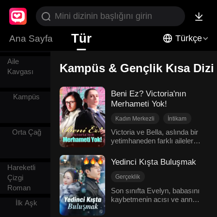
Evlilik
Tür
Yerine
Ana Sayfa
Türkçe
Geçen
Aile
Kampüs & Gençlik Kısa Dizi
Kavgası
Beni Ez? Victoria'nın
Kampüs
Merhameti Yok!
Kadın Merkezli
İntikam
Modern
Geri Dönüş
Orta Çağ
Victoria ve Bella, aslında bir
yetimhaneden farklı aileler
Aile
Kampüs & Gençlik
tarafından evlat edinilen kız
kardeşlerdi. Yıllar sonra,
Yedinci Kışta Buluşmak
gizlice orduya katılan
Hareketli
Victoria, Donanma Amirali
Çizgi
Gerçeklik
olarak emekli oldu ve kız
Roman
Kampüs & Gençlik
Son sınıfta Evelyn, babasını
kardeşine daha iyi bir hayat
kaybetmenin acısı ve annesi
Karakter Gelişimi
sunmak umuduyla geri
İlk Aşk
Amelia'nın ilgisizliğiyle başa
Öğrenci
döndü. Ancak, kız
çıkmaya çalışırken kendini