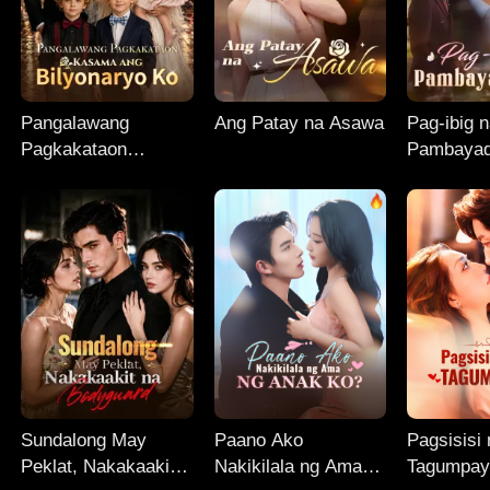
Pangalawang
Ang Patay na Asawa
Pag-ibig 
Pagkakataon
Pambayad
Kasama ang
Bilyonaryo Ko
Sundalong May
Paano Ako
Pagsisisi
Peklat, Nakakaakit
Nakikilala ng Ama
Tagumpay