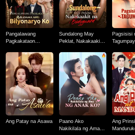
Pangalawang
Sundalong May
Pagsisisi
Pagkakataon
Peklat, Nakakaakit
Tagumpay
Kasama ang
na Bodyguard
Bilyonaryo Ko
Ang Patay na Asawa
Paano Ako
Ang Prins
Nakikilala ng Ama
Manduruk