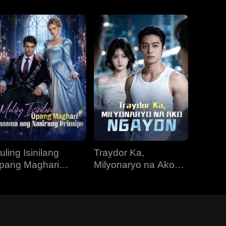
uling Isinilang
Traydor Ka,
pang Maghari
Milyonaryo na Ako
asama ang
Ngayon
asirang Prinsipe