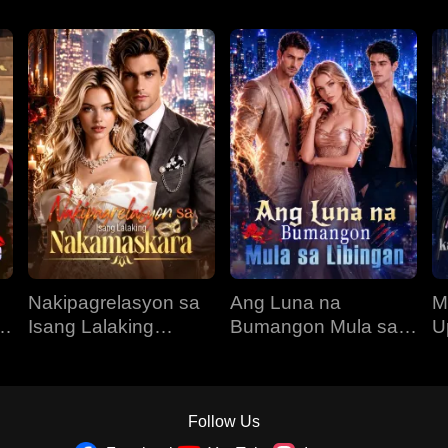
Nakipagrelasyon sa
Ang Luna na
M
O
Isang Lalaking
Bumangon Mula sa
U
Nakamaskara
Libingan
K
N
Follow Us