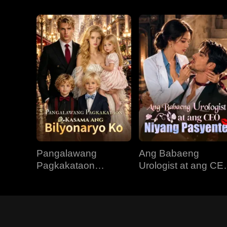
Pangalawang
Ang Babaeng
Pagkakataon
Urologist at ang CE
Kasama ang
Niyang Pasyente
Bilyonaryo Ko