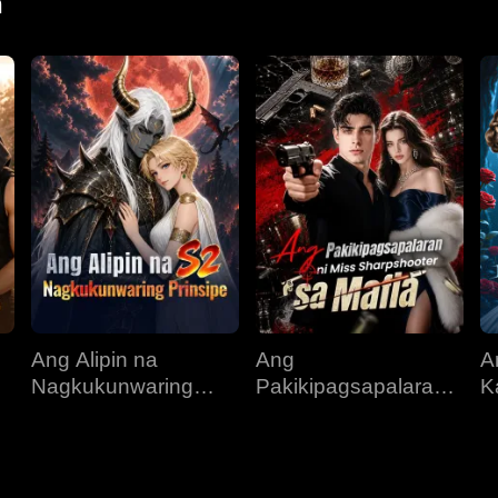
n
Ang Alipin na
Ang
A
Nagkukunwaring
Pakikipagsapalaran
K
s
Prinsipe
ni Miss Sharpshooter
I
sa Mafia
A