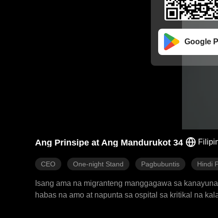
Google P
Ang Prinsipe at Ang Mandurukot 34
Filipi
CEO
One-night Stand
Pagbubuntis
Hindi
Isang ama na migranteng manggagawa sa kanayunan,
habas na amo at napunta sa ospital sa kritikal na k
sa lungsod at hindi inaasahang gumugol ng isang 