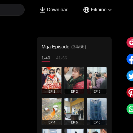
Download
Filipino
Mga Episode
(34/66)
1-40
41-66
EP 1
EP 2
EP 3
EP 4
EP 5
EP 6