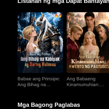
Listahan ng mga Dapat Bantaya
Babae ang Prinsipe:
Ang Babaeng
Ang Bihag na
Kinamumuhian:
Kabiyak ng Haring
Kwento ng Pagtubo
Halimaw
Mga Bagong Paglabas