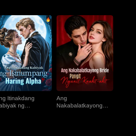
EP 31
EP 32
EP 33
EP 34
EP 35
EP 36
EP 37
EP 38
EP 39
EP 40
ng Itinakdang
Ang
abiyak ng
Nakabalatkayong
sinumpang Haring
Bride, Pangit Ngunit
lpha
Kaakit-akit