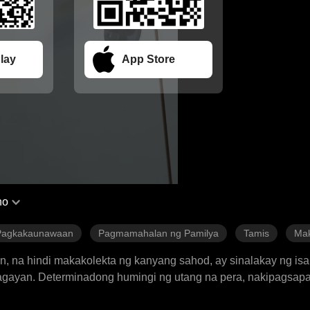
lay
App Store
no
 Pagkakaunawaan
Pagmamahalan ng Pamilya
Tamis
Ma
 na hindi makakolekta ng kanyang sahod, ay sinalakay ng is
alagayan. Determinadong humingi ng utang na pera, nakipagsapa
madamdamin na gabi kasama si CEO Vincent, ngunit hindi nau