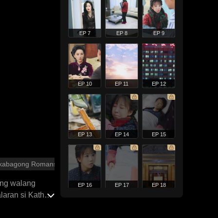
EP 7
EP 8
EP 9
EP 10
EP 11
EP 12
EP 13
EP 14
EP 15
kabagong Romansa
ang walang
EP 16
EP 17
EP 18
laran si Kathy
nawaan na may