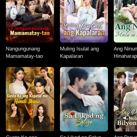
Nangungunang
Muling Isulat ang
Ang Ninun
Mamamatay-tao
Kapalaran
Hinahara