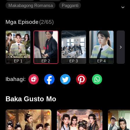
Makabagong Romansa
Pagganti
Unti-unting Pagmamahalan
Mga Episode
(2/65)
EP 1
EP 2
EP 3
EP 4
Ibahagi:
Baka Gusto Mo