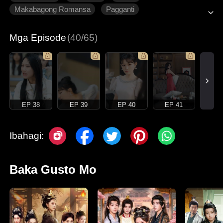
Makabagong Romansa
Pagganti
Unti-unting Pagmamahalan
Mga Episode
(40/65)
EP 38
EP 39
EP 40
EP 41
Ibahagi:
Baka Gusto Mo