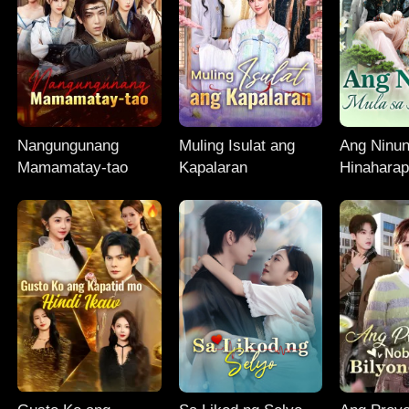
Nangungunang
Muling Isulat ang
Ang Ninun
Mamamatay-tao
Kapalaran
Hinahara