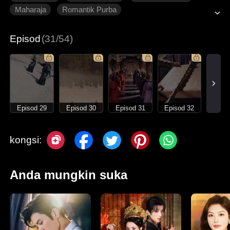
Maharaja
Romantik Purba
Drama kostum berintrik politik
Episod
(31/54)
Episod 29
Episod 30
Episod 31
Episod 32
kongsi:
Anda mungkin suka