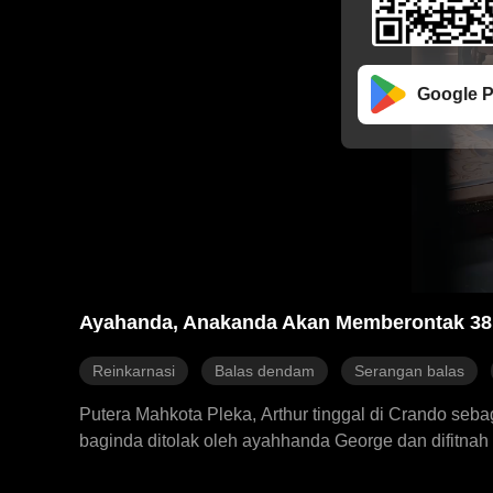
Google P
Ayahanda, Anakanda Akan Memberontak 38
Reinkarnasi
Balas dendam
Serangan balas
Putera Mahkota Pleka, Arthur tinggal di Crando seba
baginda ditolak oleh ayahhanda George dan difitnah 
kehidupan semula, Arthur melepaskan gelarannya se