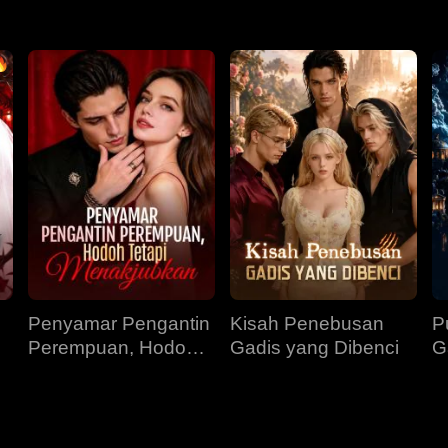
Penyamar Pengantin
Kisah Penebusan
P
Perempuan, Hodoh
Gadis yang Dibenci
G
Tetapi Menakjubkan
R