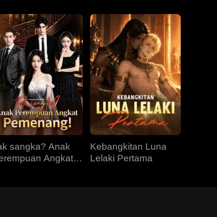
ak sangka? Anak
Kebangkitan Luna
erempuan Angkat
Lelaki Pertama
emenang!