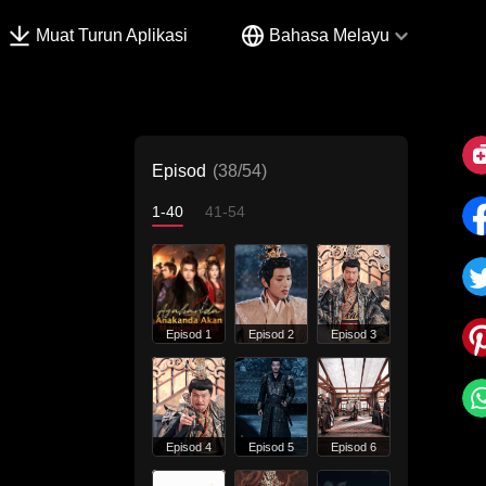
Muat Turun Aplikasi
Bahasa Melayu
Episod
(38/54)
1-40
41-54
Episod 1
Episod 2
Episod 3
Episod 4
Episod 5
Episod 6