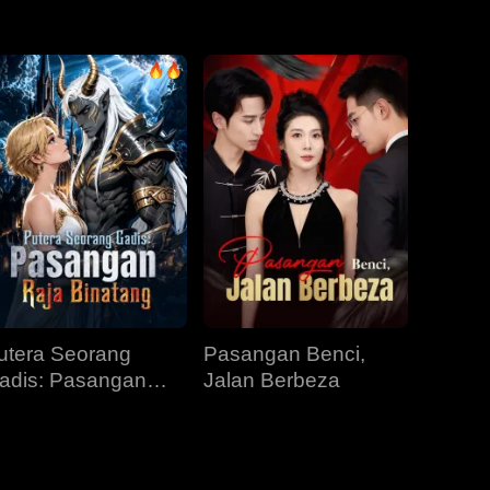
Episod 31
Episod 32
Episod 33
Episod 34
Episod 35
Episod 36
Episod 37
Episod 38
Episod 39
Episod 40
utera Seorang
Pasangan Benci,
adis: Pasangan
Jalan Berbeza
aja Binatang