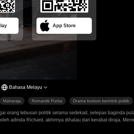
lay
App Store
Bahasa Melayu
Maharaja
Romantik Purba
Drama kostum berintrik politik
gai orang tebusan politik selama sedekad, selepas baginda pul
oleh adinda Richard, akhirnya dihalau dari kerabat diraja. Me
bagai putera mahkota dan melarikan diri kepada Maharani Dia