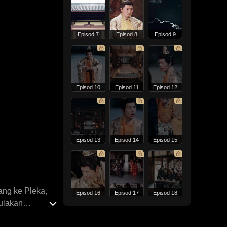
Episod 7
Episod 8
Episod 9
Episod 10
Episod 11
Episod 12
Episod 13
Episod 14
Episod 15
ang ke Pleka,
Episod 16
Episod 17
Episod 18
mulakan
na dari Crando,