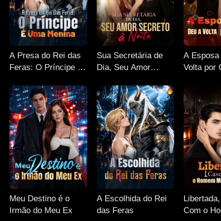
A Presa do Rei das
Sua Secretária de
A Esposa
Feras: O Príncipe É
Dia, Seu Amor
Volta por
Uma Menina
Secreto à Noite
Meu Destino é o
A Escolhida do Rei
Libertada
Irmão do Meu Ex
das Feras
Com o H