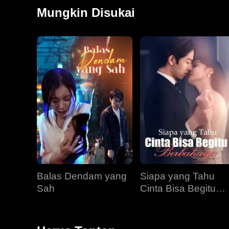
merawat Irene dan putrinya di rumah sakit. Dia bar
Mungkin Disukai
dengan ketidakhadiran Nicholas di pemakaman, Jillian
membeli properti untuk Irene, mendorong keputusa
Balas Dendam yang
Siapa yang Tahu
Sah
Cinta Bisa Begitu
Berbahaya