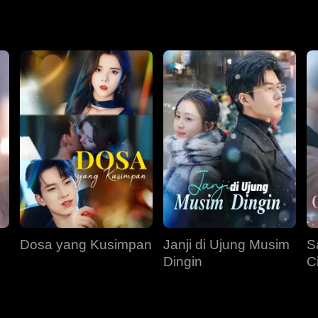
u mengetahui kematian putrinya ketika saudaranya menemukann
 menuntut cerai. Setelah diselidiki oleh Aydan, Jillian mendap
nnya untuk membalas dendam.
Dosa yang Kusimpan
Janji di Ujung Musim
S
Dingin
C