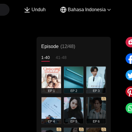
Unduh
Bahasa Indonesia
Episode
(12/48)
1-40
41-48
EP 1
EP 2
EP 3
EP 4
EP 5
EP 6