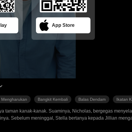
lay
App Store
h Mengharukan
Bangkit Kembali
Balas Dendam
Ikatan 
uhnya taman kanak-kanak. Suaminya, Nicholas, bergegas menyela
tainya. Sebelum meninggal, Stella bertanya kepada Jillian men
an putus asa. Nicholas tidak muncul di pemakaman Stella, kare