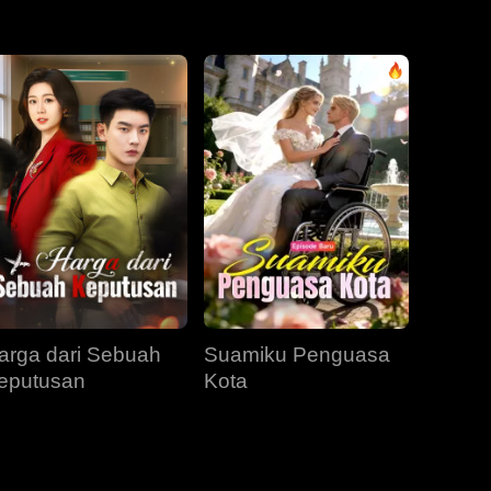
EP 31
EP 32
EP 33
EP 34
EP 35
EP 36
EP 37
EP 38
EP 39
EP 40
arga dari Sebuah
Suamiku Penguasa
eputusan
Kota