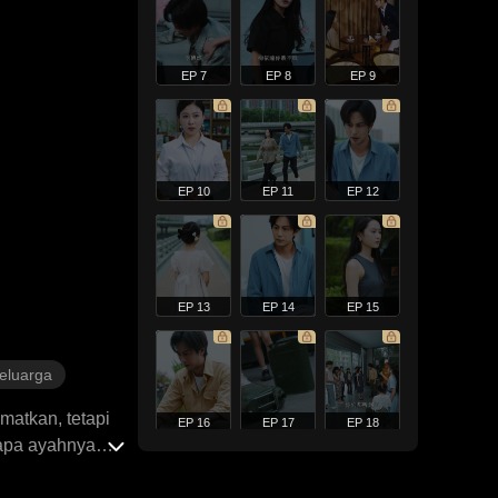
EP 7
EP 8
EP 9
EP 10
EP 11
EP 12
EP 13
EP 14
EP 15
Keluarga
matkan, tetapi
EP 16
EP 17
EP 18
gapa ayahnya
na dia sibuk