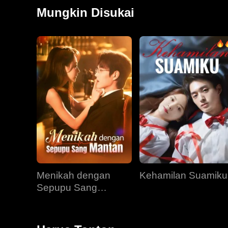
merawat Irene dan putrinya di rumah sakit. Dia bar
Mungkin Disukai
dengan ketidakhadiran Nicholas di pemakaman, Jillian
membeli properti untuk Irene, mendorong keputusa
Menikah dengan
Kehamilan Suamiku
Sepupu Sang
Mantan