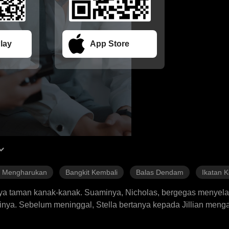
lay
App Store
h Mengharukan
Bangkit Kembali
Balas Dendam
Ikatan 
uhnya taman kanak-kanak. Suaminya, Nicholas, bergegas menyela
tainya. Sebelum meninggal, Stella bertanya kepada Jillian men
an putus asa. Nicholas tidak muncul di pemakaman Stella, kare