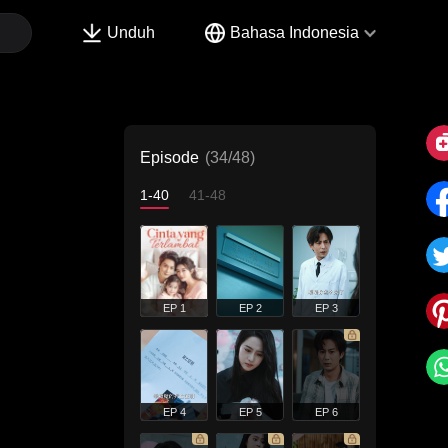
Unduh
Bahasa Indonesia
Episode
(34/48)
1-40
41-48
EP 1
EP 2
EP 3
EP 4
EP 5
EP 6