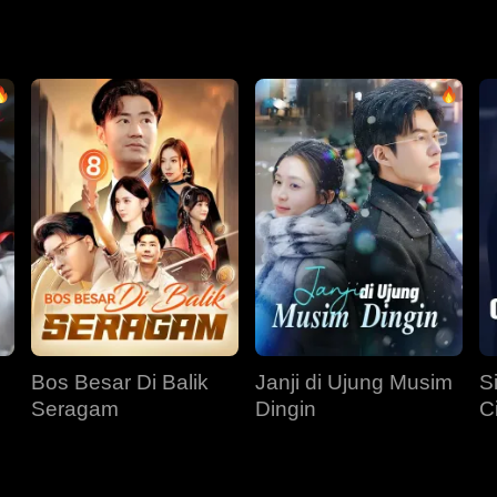
u mengetahui kematian putrinya ketika saudaranya menemukann
 menuntut cerai. Setelah diselidiki oleh Aydan, Jillian mendap
nnya untuk membalas dendam.
Bos Besar Di Balik
Janji di Ujung Musim
S
Seragam
Dingin
C
B