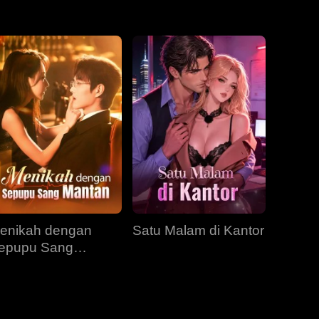
EP 31
EP 32
EP 33
EP 34
EP 35
EP 36
EP 37
EP 38
EP 39
EP 40
enikah dengan
Satu Malam di Kantor
epupu Sang
antan