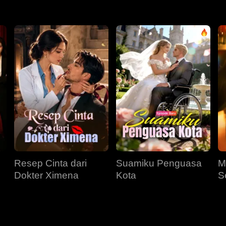
Resep Cinta dari
Suamiku Penguasa
M
Dokter Ximena
Kota
S
M