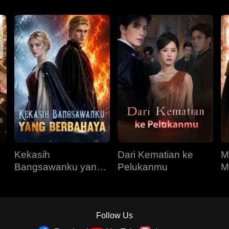
Kekasih
Dari Kematian ke
M
Bangsawanku yang
Pelukanmu
M
Berbahaya
R
Follow Us