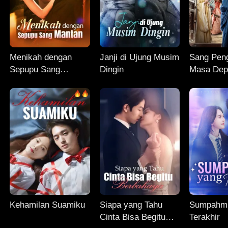
Menikah dengan
Janji di Ujung Musim
Sang Peng
Sepupu Sang
Dingin
Masa Dep
Mantan
Kehamilan Suamiku
Siapa yang Tahu
Sumpahm
Cinta Bisa Begitu
Terakhir