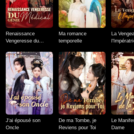
Renaissance
Ma romance
La Venge
Vengeresse du
temporelle
l'Impératr
Génie Médical
J'ai épousé son
De ma Tombe, je
Le Manife
Oncle
Reviens pour Toi
Dame