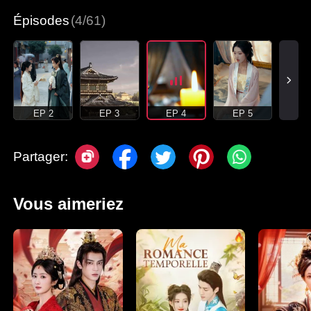
Épisodes
(4/61)
EP 2
EP 3
EP 4
EP 5
Partager:
Vous aimeriez