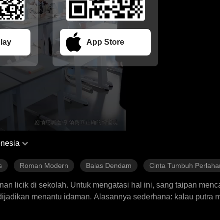
lay
App Store
nesia
s
Roman Modern
Balas Dendam
Cinta Tumbuh Perlaha
 nan licik di sekolah. Untuk mengatasi hal ini, sang taipan menc
 dijadikan menantu idaman. Alasannya sederhana: kalau putr
n versi yang lebih powerful. Alexa dengan senang hati menerima