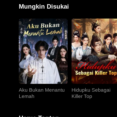
menyelamatkan pewaris mabuk cinta itu, karena imba
Mungkin Disukai
harus dihadapinya tak lain adalah adik tirinya sendiri
Aku Bukan Menantu
Hidupku Sebagai
Lemah
Killer Top