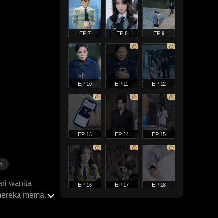
EP 7
EP 8
EP 9
EP 10
EP 11
EP 12
EP 13
EP 14
EP 15
n
ari wanita
EP 16
EP 17
EP 18
a mereka memang
 tugas