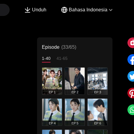
Unduh
Bahasa Indonesia
Episode
(33/65)
1-40
41-65
EP 1
EP 2
EP 3
EP 4
EP 5
EP 6