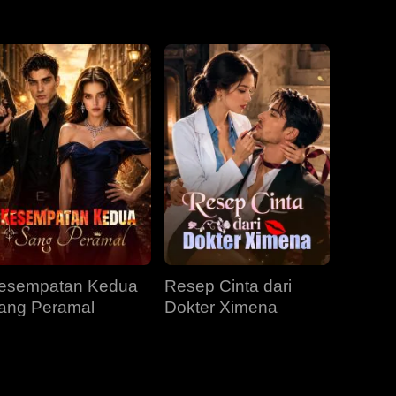
EP 31
EP 32
EP 33
EP 34
EP 35
EP 36
EP 37
EP 38
EP 39
EP 40
esempatan Kedua
Resep Cinta dari
ang Peramal
Dokter Ximena