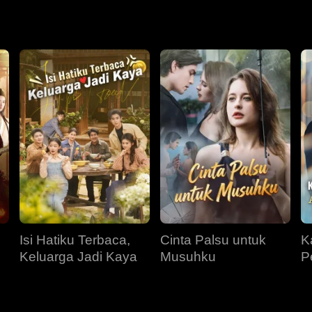
lannya terlalu menggiurkan untuk ditolak. Tapi siapa sangka, 
.
Isi Hatiku Terbaca,
Cinta Palsu untuk
K
Keluarga Jadi Kaya
Musuhku
P
M