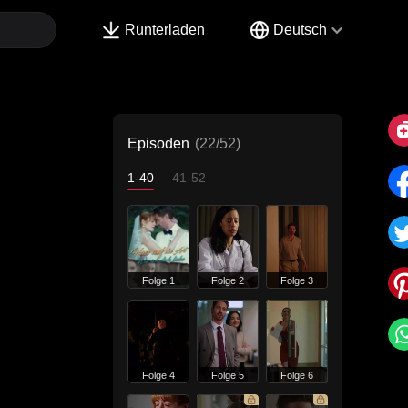
Runterladen
Deutsch
Episoden
(22/52)
1-40
41-52
Folge 1
Folge 2
Folge 3
Folge 4
Folge 5
Folge 6