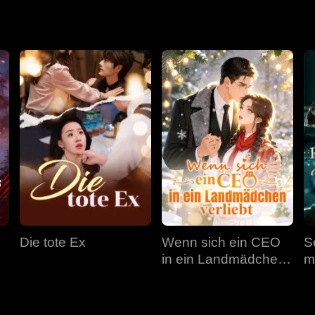
d verletzt Lillian immer wieder. Während Jonathan mit seinen 
ng unheilbar krank war. Kann ihre Liebe wieder entflammt werden
Die tote Ex
Wenn sich ein CEO
S
in ein Landmädchen
m
verliebt
D