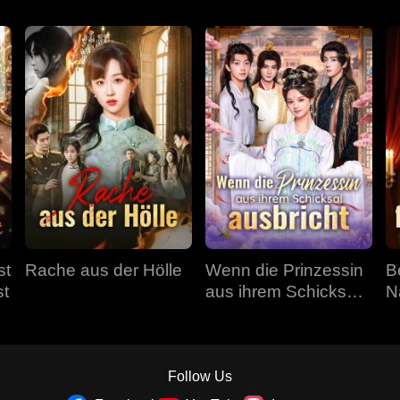
st
Rache aus der Hölle
Wenn die Prinzessin
B
st
aus ihrem Schicksal
N
ausbricht
Follow Us