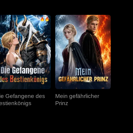
Folge 31
Folge 32
Folge 33
Folge 34
Folge 35
Folge 36
Folge 37
Folge 38
Folge 39
Folge 40
ie Gefangene des
Mein gefährlicher
estienkönigs
Prinz