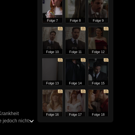
Folge 7
Folge 8
Folge 9
Folge 10
Folge 11
Folge 12
Folge 13
Folge 14
Folge 15
Krankheit
Folge 16
Folge 17
Folge 18
e jedoch nicht
ehrt Jonathan