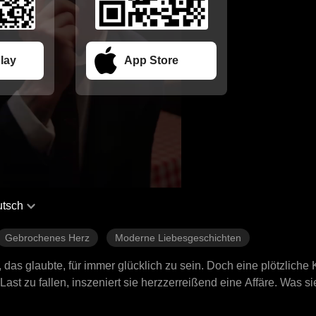
lay
App Store
tsch
Gebrochenes Herz
Moderne Liebesgeschichten
, das glaubte, für immer glücklich zu sein. Doch eine plötzliche 
ast zu fallen, inszeniert sie herzzerreißend eine Affäre. Was si
Familie ist und Lillian immer mehr verachtet. Ein Jahr später k