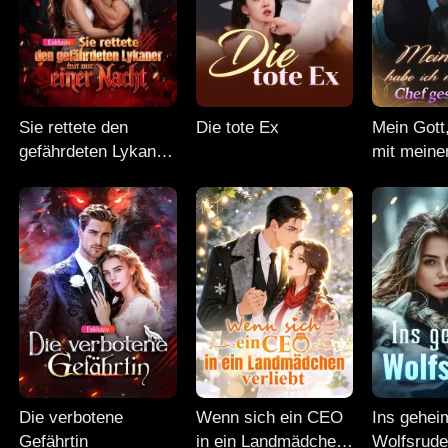
Sie rettete den
Die tote Ex
Mein Gott
gefährdeten Lykaner
mit mein
mit nur einer Nacht
geschlafe
Die verbotene
Wenn sich ein CEO
Ins gehei
Gefährtin
in ein Landmädchen
Wolfsrude