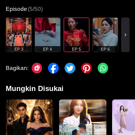
Episode
(5/50)
EP 3
EP 4
EP 5
EP 6
Bagikan:
Mungkin Disukai