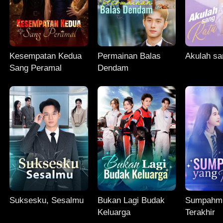
Kesempatan Kedua
Permainan Balas
Akulah sa
Sang Peramal
Dendam
Suksesku, Sesalmu
Bukan Lagi Budak
Sumpahm
Keluarga
Terakhir