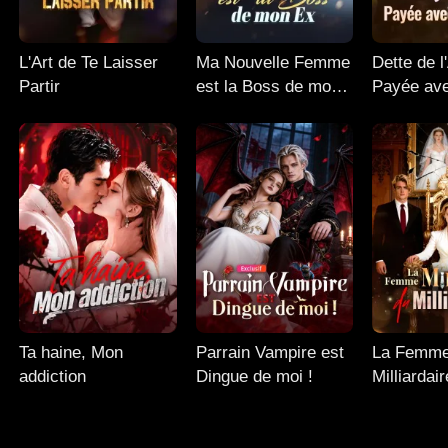
L'Art de Te Laisser
Ma Nouvelle Femme
Dette de 
Partir
est la Boss de mon
Payée av
Ex
Cœur
Ta haine, Mon
Parrain Vampire est
La Femm
addiction
Dingue de moi !
Milliardai
Millionnai