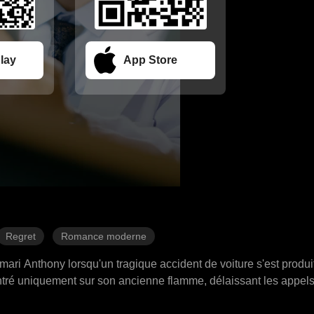
lay
App Store
Regret
Romance moderne
 mari Anthony lorsqu'un tragique accident de voiture s'est produit
entré uniquement sur son ancienne flamme, délaissant les appels 
lee. Ce mépris insensible a fait manquer à Kaylee des moments