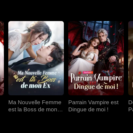
prématurée.
Ma Nouvelle Femme
Parrain Vampire est
D
est la Boss de mon
Dingue de moi !
P
Ex
C