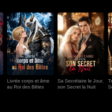
Livrée corps et âme
Sa Secrétaire le Jour,
T
au Roi des Bêtes
son Secret la Nuit
S
a