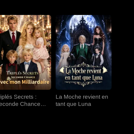
riplés Secrets :
La Moche revient en
econde Chance
tant que Luna
vec mon Milliardaire