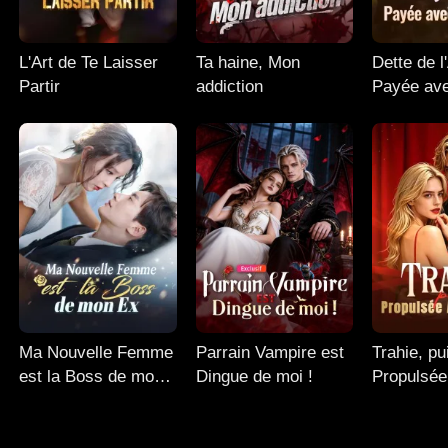
L'Art de Te Laisser
Ta haine, Mon
Dette de 
Partir
addiction
Payée av
Cœur
Ma Nouvelle Femme
Parrain Vampire est
Trahie, pu
est la Boss de mon
Dingue de moi !
Propulsée
Ex
Somment