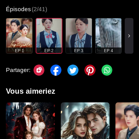
Épisodes
(2/41)
EP 1
EP 2
EP 3
EP 4
Partager:
Vous aimeriez