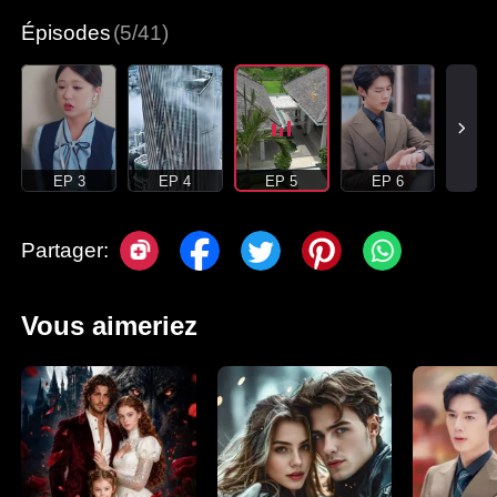
Épisodes
(5/41)
EP 3
EP 4
EP 5
EP 6
Partager:
Vous aimeriez