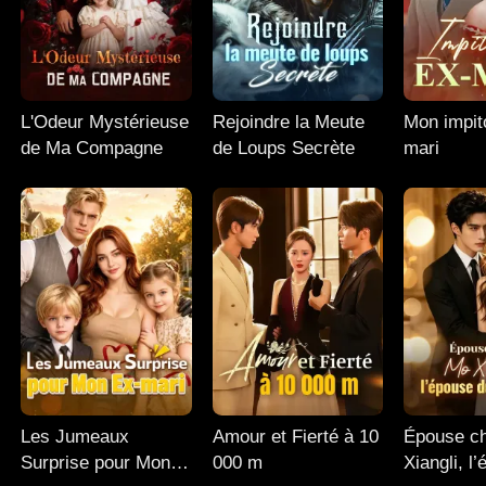
L'Odeur Mystérieuse
Rejoindre la Meute
Mon impit
de Ma Compagne
de Loups Secrète
mari
Les Jumeaux
Amour et Fierté à 10
Épouse c
Surprise pour Mon
000 m
Xiangli, l