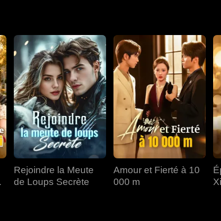
ation avec une autre femme...
Rejoindre la Meute
Amour et Fierté à 10
É
de Loups Secrète
000 m
X
p