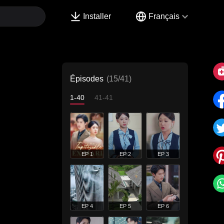
Installer
Français
Épisodes
(15/41)
1-40
41-41
EP 1
EP 2
EP 3
EP 4
EP 5
EP 6