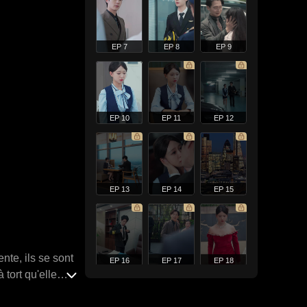
EP 7
EP 8
EP 9
EP 10
EP 11
EP 12
EP 13
EP 14
EP 15
ente, ils se sont
EP 16
EP 17
EP 18
tort qu'elle
plus tard,