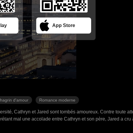
lay
App Store
hagrin d'amour
Romance moderne
'université, Cathryn et Jared sont tombés amoureux. Contre toute att
rétant mal une accolade entre Cathryn et son père, Jared a cru à 
isons financières, ce qui a conduit à leur séparation. Trois ans 