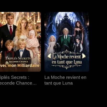
EP 31
EP 32
EP 33
EP 34
EP 35
EP 36
EP 37
EP 38
EP 39
EP 40
riplés Secrets :
La Moche revient en
econde Chance
tant que Luna
vec mon Milliardaire