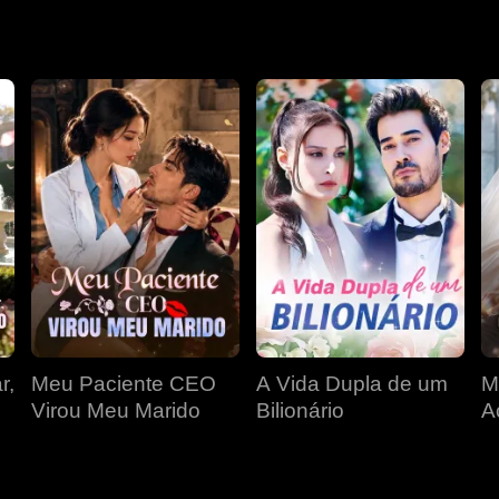
do-se da sociedade e reprimindo os seus verdadeiros sentim
va de Leland, Alicia experimentou
r,
Meu Paciente CEO
A Vida Dupla de um
M
Virou Meu Marido
Bilionário
A
d