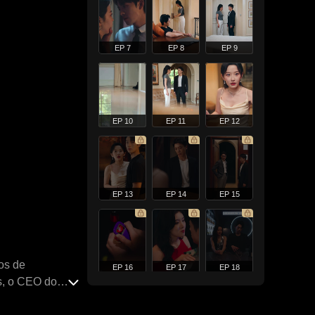
EP 7
EP 8
EP 9
EP 10
EP 11
EP 12
EP 13
EP 14
EP 15
os de
EP 16
EP 17
EP 18
is, o CEO do
yan. Ela