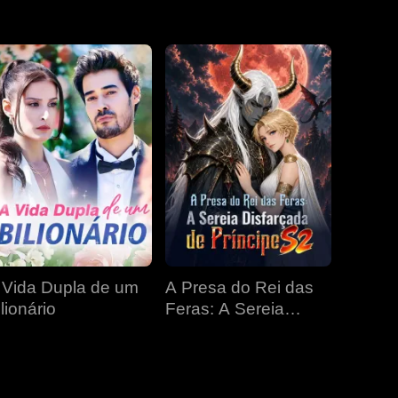
EP 31
EP 32
EP 33
EP 34
EP 35
EP 36
EP 37
EP 38
EP 39
EP 40
 Vida Dupla de um
A Presa do Rei das
lionário
Feras: A Sereia
Disfarçada de
Príncipe