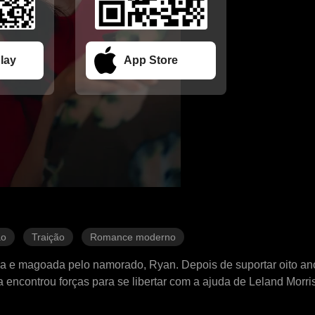
lay
App Store
ão
Traição
Romance moderno
ada e magoada pelo namorado, Ryan. Depois de suportar oito an
encontrou forças para se libertar com a ajuda de Leland Morr
 ficado presa na falsa “obrigação emocional” estabelecida por R