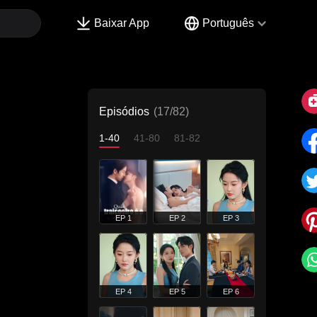
Baixar App
Português
Episódios
(17/82)
1-40
41-80
81-82
EP 1
EP 2
EP 3
EP 4
EP 5
EP 6