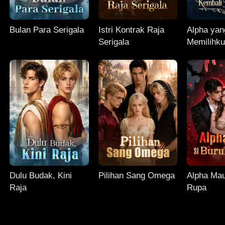
Bulan Para Serigala
Istri Kontrak Raja
Alpha yan
Serigala
Memilihk
Dulu Budak, Kini
Pilihan Sang Omega
Alpha Mau
Raja
Rupa