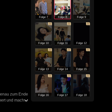
Folge 7
Folge 8
Folge 9
Folge 10
Folge 11
Folge 12
Folge 13
Folge 14
Folge 15
s genau zum Ende
Folge 16
Folge 17
Folge 18
bert und machte