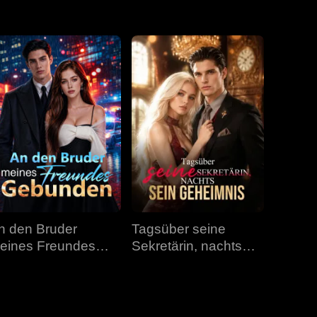
Folge 31
Folge 32
Folge 33
Folge 34
Folge 35
Folge 36
Folge 37
Folge 38
Folge 39
Folge 40
n den Bruder
Tagsüber seine
eines Freundes
Sekretärin, nachts
ebunden
sein Geheimnis