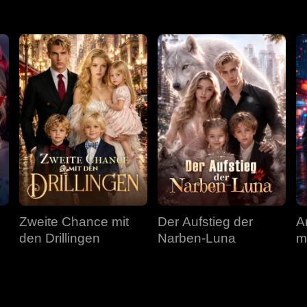
Zweite Chance mit
Der Aufstieg der
A
den Drillingen
Narben-Luna
m
g