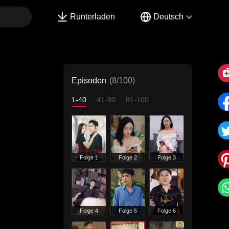
Runterladen
Deutsch
Episoden
(8/100)
1-40
41-80
81-100
Folge 1
Folge 2
Folge 3
Folge 4
Folge 5
Folge 6