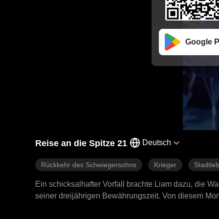
Google P
Reise an die Spitze 21
Deutsch
Rückkehr des Schwiegersohns
Krieger
Stadtle
Ein schicksalhafter Vorfall brachte Liam dazu, die 
seiner dreijährigen Bewährungszeit. Von diesem Mom
sich auf den Weg, die Geschäftswelt zu erobern.