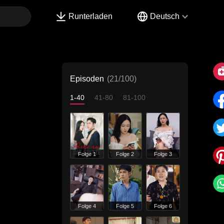
Runterladen
Deutsch
Episoden
(21/100)
1-40
41-80
81-100
Folge 1
Folge 2
Folge 3
Folge 4
Folge 5
Folge 6