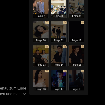
Folge 7
Folge 8
Folge 9
Folge 10
Folge 11
Folge 12
Folge 13
Folge 14
Folge 15
s genau zum Ende
Folge 16
Folge 17
Folge 18
bert und machte