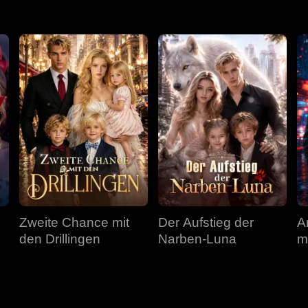
Zweite Chance mit
Der Aufstieg der
A
den Drillingen
Narben-Luna
m
g