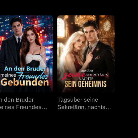
Folge 31
Folge 32
Folge 33
Folge 34
Folge 35
Folge 36
Folge 37
Folge 38
Folge 39
Folge 40
n den Bruder
Tagsüber seine
eines Freundes
Sekretärin, nachts
ebunden
sein Geheimnis