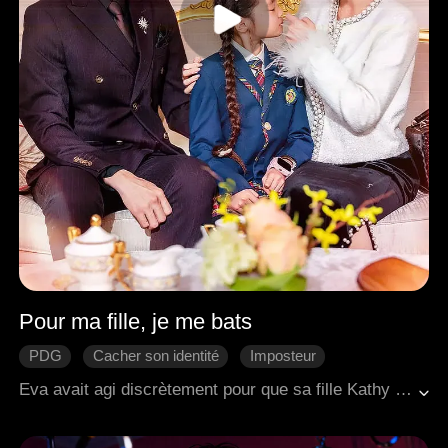
Pour ma fille, je me bats
PDG
Cacher son identité
Imposteur
Contre-attaque
Riposter
Famille
Eva avait agi discrètement pour que sa fille Kathy puisse grandir comme une enfant ordinaire. Cependant, d'autres enfants à l'école harcelaient Kathy, la croyant pauvre. Kay, la mère d'un des camarades de classe de Kathy, se faisait passer pour Eva en tant qu'épouse du PDG et s'entendait avec d'autres parents et enseignants pour tourmenter Kathy. N'y tenant plus, Eva se vengea de ceux qui avaient maltraité sa fille. Finalement, Kay réalisa qu'Eva était bien l'épouse du PDG et subit les conséquences qu'elle méritait. À travers cette épreuve, Kathy gagna encore plus d'admiration pour sa mère et apprit à se protéger.
Romance moderne