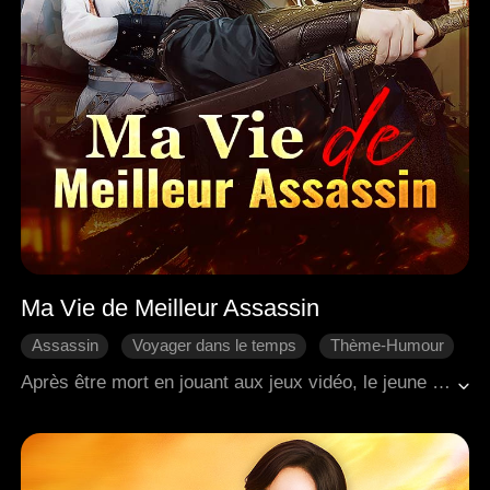
Ma Vie de Meilleur Assassin
Assassin
Voyager dans le temps
Thème-Humour
Come-back
Intrigue de Cour
Après être mort en jouant aux jeux vidéo, le jeune moderne Jaxon a traversé dans le corps d'un assassin de haut rang et a été emprisonné par erreur. Utilisant les souvenirs de son hôte, il a intimidé les détenus, gagnant leur respect. Il a aidé Katherine à résoudre une crise fiscale et a blanchi la réputation de son père, renforçant leur lien. Rencontrant l'impératrice Abby incognito, il l'a aidée à stabiliser sa cour. Lorsque le troisième prince s'est rebellé, la conscience de l'assassin s'est éveillée, permettant à Jaxon d'écraser la révolte. Il a plus tard avoué ses origines à Katherine, dissipant tous les malentendus et s'assurant son amour.