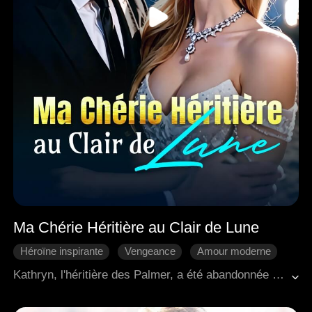
Ma Chérie Héritière au Clair de Lune
Héroïne inspirante
Vengeance
Amour moderne
Contre-attaque
Douceur d'amour
Kathryn, l'héritière des Palmer, a été abandonnée par sa belle-mère il y a 20 ans. Sa mère est morte, sa famille lui a été volée. 20 ans plus tard, elle revient avec un plan de vengeance qui commence par obliger son père à lui rendre son identité. Pendant ce temps, Evans, le PDG du Groupe Knight, cherche sa sauveuse, une femme marquée d'un croissant de lune. Leurs destins s'entremêlent dans le chaos des Palmer.