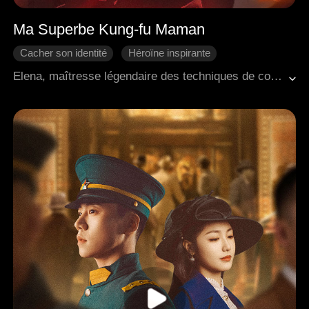
Ma Superbe Kung-fu Maman
Cacher son identité
Héroïne inspirante
Vengeance
Come-back
Famille
Elena, maîtresse légendaire des techniques de combat, avait caché sa véritable identité à sa fille Alice en raison d'une mission. Lorsque sa mission de 3 ans prit fin, elle partit rendre visite à Alice, qui s'était mariée loin d'elle, pour découvrir une multitude d'étrangetés et de signes troublants. Le mari d'Alice, un homme ayant un enfant d'un précédent mariage, et sa mère au langage acerbe rendaient sa vie difficile, mais Alice encaissa la douleur pour rassurer Elena. En fin de compte, Elena découvrit toute la vérité, affronta son beau-fils violent, amena les coupables devant la justice et ramena Alice et sa petite-fille chez elle pour commencer une nouvelle vie.