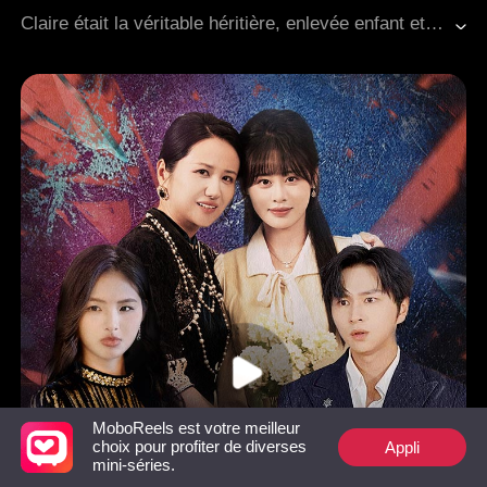
Super pouvoirs
PDG
Romance moderne
Claire était la véritable héritière, enlevée enfant et abandonnée à la campagne. Après être revenue chez elle à l'âge adulte, elle fut assassinée par la fausse héritière, Paisley, et son père, Andrew. Avant de rendre son dernier souffle, elle fit une promesse sacrée : si une nouvelle vie lui était accordée, elle ferait payer ses ennemis de leur propre sang. Dans le monde moderne, après s'être plainte du scénario de ce roman, elle se retrouva soudainement plongée dans l'univers du roman, dans la peau de l'héritière tout juste rentrée chez elle. Étrangement, toute sa famille pouvait entendre ses pensées. En apprenant que Paisley n'était qu'une fille illégitime, sa mère, Everly, autrefois si fragile, devint une protectrice acharnée. Son frère, Ryan, coupa immédiatement les ponts après avoir découvert que son ami était un espion. Même Josiah entendit Claire prédire sa mort imminente. Même si Claire voulait tourner la page, elle fut entraînée malgré elle dans les tourments de cette riche famille. Paisley manipulait les autres en se faisant passer pour une victime, Andrew cherchait à l'embrouiller, et la vérité sur la mort de sa mère commençait à émerger. En utilisant son avantage d'être lue dans ses pensées, Claire réveilla tout les membres de sa famille, et ensemble, ils ripostèrent. À la fin, Paisley fut ruinée, Andrew emprisonné, Claire prit son destin en main et le réécrivit, et elle gagna le cœur de Josiah.
MoboReels est votre meilleur
Appli
choix pour profiter de diverses
mini-séries.