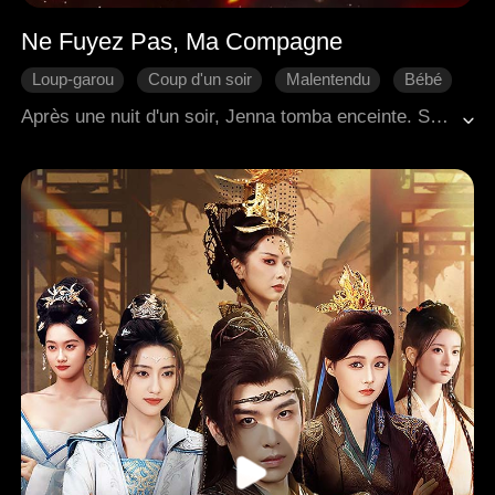
Ne Fuyez Pas, Ma Compagne
Loup-garou
Coup d'un soir
Malentendu
Bébé
Bonne Fin
Fantaisie Occidentale
Après une nuit d'un soir, Jenna tomba enceinte. Sous l'incitation de sa belle-mère, le père Alpha de Jenna chercha à la punir. Carl, quant à lui, nia catégoriquement toute implication avec Jenna… Contrainte de fuir avec son enfant à naître, Jenna erra seule à travers le monde. Cinq ans plus tard, des retrouvailles inattendues révélèrent une vérité bouleversante — ils étaient en réalité l'âme sœur prédestinée l'un de l'autre depuis le début.