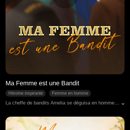
Ma Femme est une Bandit
Héroïne inspirante
Femme en homme
Identités cachées
Mariage éclair
La cheffe de bandits Amelia se déguisa en homme sous le nom d'Alexander, dans le but de s'allier avec le Commandant Lucien contre un ennemi commun. Sans connaître leurs véritables identités, ils finirent par un mariage fortuit. La cheffe de bandits joua la compagne délicate, le commandant joua le lettré raffiné, et ensemble, ils dissipèrent les malentendus et s'unirent pour protéger leur pays.
Amour à travers les âges