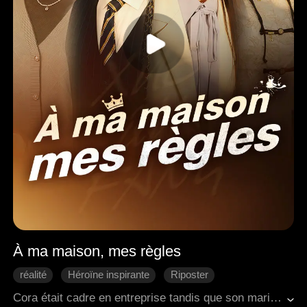
À ma maison, mes règles
réalité
Héroïne inspirante
Riposter
Come-back
Famille
Cora était cadre en entreprise tandis que son mari Colin restait financièrement dépendant. Pour leur huitième anniversaire de mariage, elle découvrit sa liaison avec la nounou, Gianna. Il lui avait même secrètement offert une maison. Sa mère à lui cautionnait ses actes et maltraitait la fille de Cora. Reconnaissant la vraie nature de cette famille, Cora résolut de leur faire payer jusqu'au dernier sou.