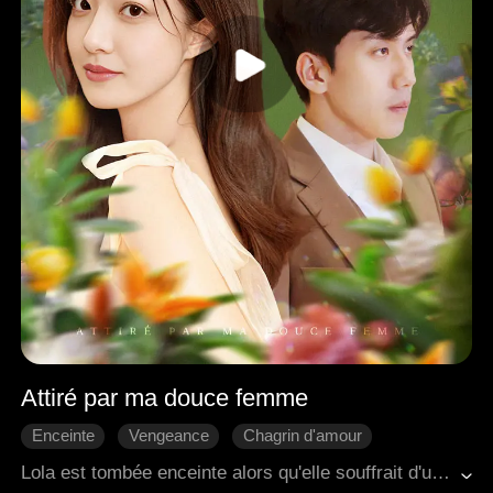
Attiré par ma douce femme
Enceinte
Vengeance
Chagrin d'amour
Lola est tombée enceinte alors qu'elle souffrait d'un cancer de l'estomac. Mais elle est accusée à tort par Rita, qui se fait passer pour une femme riche. Finalement, Lola a fait une fausse couche. Pleine de ressentiment, Lola a été profondément déçue par son mari Mateo. Après avoir feint sa mort pendant trois ans, elle est revenue dans le seul but de se venger.