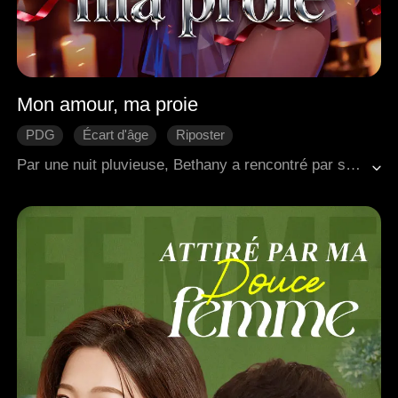
Mon amour, ma proie
PDG
Écart d'âge
Riposter
L'amour naît avec le temps
Amour moderne
Par une nuit pluvieuse, Bethany a rencontré par surprise Matthew, le leader énigmatique d'une puissante famille criminelle. Dès qu'il l'a vue, Matthew est tombé sous son charme et l'a courtisée avec une détermination implacable. Au fil du temps, Bethany s'est retrouvée à tomber amoureuse de lui, malgré les dangers qui entouraient son monde.