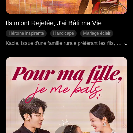
Ils m'ont Rejetée, J'ai Bâti ma Vie
Héroïne inspirante
Handicapé
Mariage éclair
Come-back
Famille
Amour à travers les âges
Kacie, issue d'une famille rurale préférant les fils, a rencontré Eddy à 18 ans. Après la naissance de leur fille, les persécutions de sa famille, qui ont culminé avec des accusations mensongères de vol contre son enfant, l'ont contrainte à fuir. Elle a ensuite trouvé du soutien auprès de Lanny, un vétéran handicapé. Elle est passée d'une épouse rejetée à une directrice d'usine renommée, réécrivant son destin grâce à sa résilience inébranlable.