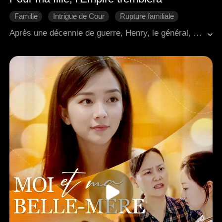
Famille
Intrigue de Cour
Rupture familiale
Riposter
Scénario-Trahison
Come-back
Après une décennie de guerre, Henry, le général, revint victorieux, pour découvrir que sa propre fille avait été substituée et piégée par sa fille adoptive, agonisante dans un bordel. Fou de rage, il chercha vengeance. Il nettoya d'abord son foyer, puis ébranla la cour, révélant la trahison de l'empereur derrière ce complot. Une tempête de vengeance paternelle, s'étendant de sa demeure au palais, balaya tout le pays.