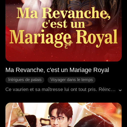
Ma Revanche, c'est un Mariage Royal
Intrigues de palais
Voyager dans le temps
Héroïne inspirante
Romance antique
Prince
Ce vaurien et sa maîtresse lui ont tout pris. Réincarnée, elle plaqua l'imbécile et épousa le prince héritier, réputé mourant. Tout le monde crut qu'elle deviendrait vite veuve. Mais attendez ! Cet homme digne et d'une beauté frappante ressemblait trait pour trait au prince héritier paralysé.