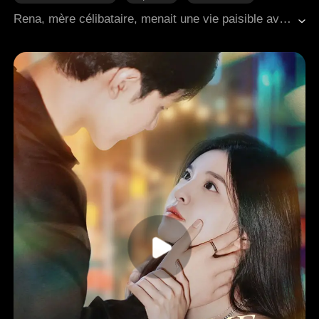
Famille
Guerrier
Rena, mère célibataire, menait une vie paisible avec sa fille Mina jusqu'au jour où le riche Dominic blessa cruellement cette dernière. D'une colère fulgurante, Rena exerça la vengeance d'une mère, attirant l'attention des puissants soutiens de Dominic, dont le redoutable Nigel. Une révélation choquante suivit : Nigel était le père biologique de Mina. Lors d'une diffusion télévisée nationale, Mina témoigna courageusement contre son propre père. Sous la protection de Saul, Rena et sa fille parvinrent à briser le complot et embrassèrent un nouveau départ.