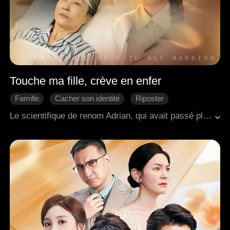
Touche ma fille, crève en enfer
Famille
Cacher son identité
Riposter
Évolution du personnage
Amour moderne
Le scientifique de renom Adrian, qui avait passé plus d'une décennie dans l'ombre à développer des armes pour la nation, revint enfin après avoir achevé sa mission, déterminé à retrouver sa femme Elsie et sa fille Charlie. Pendant ce temps, Charlie, une jeune fille issue des milieux les plus défavorisés, et sa mère muette Elsie peinaient à joindre les deux bouts en tenant un petit étal de rue, subissant en plus les brutalités du caïd du quartier Caleb. Un jour, Elsie fut violemment battue et, dans des circonstances tragiques, chuta d'un immeuble, sombrant dans un état végétatif. Ignorant que son père était le mystérieux Adrian récemment revenu, Charlie se retrouva seule, sans personne vers qui se tourner pour obtenir justice. Désespérée de sauver sa mère, elle se rendit dans une clinique pour obtenir un remède rare et précieux. Cependant, Caleb lui arracha ce précieux remède sans scrupules. Heureusement, la secrétaire d'Adrian, Valerie, intervint juste à temps pour lui venir en aide, ce qui mena à des retrouvailles émouvantes entre Adrian et sa fille. Ensemble, ils réussirent à faire triompher la justice en infligeant une sanction bien méritée à Caleb et à son père.