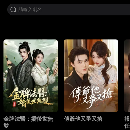
金牌法醫：嬌後世無
傅爺他又爭又搶
報
雙
任