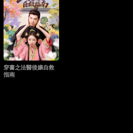
穿書之法醫後孃自救
指南