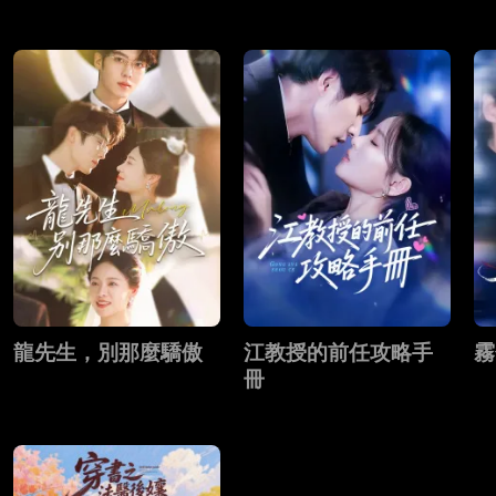
龍先生，別那麼驕傲
江教授的前任攻略手
霧
冊