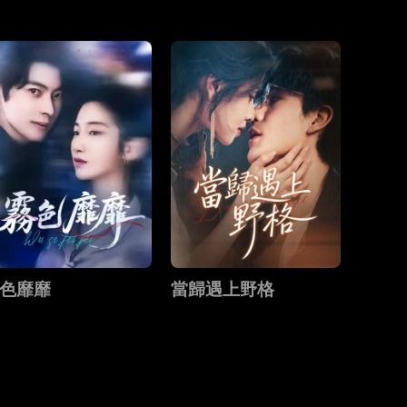
色靡靡
當歸遇上野格