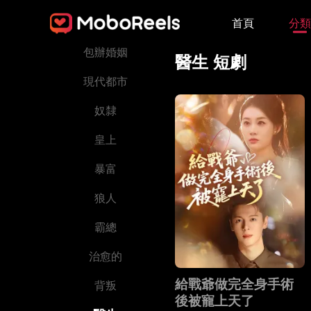
首頁
分類
諜戰特工
包辦婚姻
醫生 短劇
現代都市
奴隸
皇上
暴富
狼人
霸總
治愈的
給戰爺做完全身手術
背叛
後被寵上天了