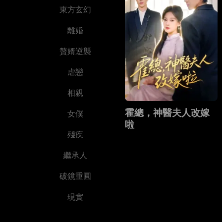
東方玄幻
離婚
贅婿逆襲
虐戀
相親
霍總，神醫夫人改嫁
女僕
啦
殘疾
繼承人
破鏡重圓
現實
懸念懸疑