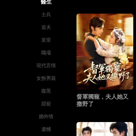
醫生
士兵
追夫
皇室
職場
現代言情
女扮男裝
腹黑
督軍獨寵，夫人她又
撒野了
甜寵
婚外情
遺憾