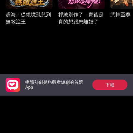
趕海：從絕境孤兒到
祁總別作了，家後是
武神至尊
無敵漁王
真的想跟您離婚了
暢讀熱劇是您觀看短劇的首選
下載
Follow Us
App
Facebook
YouTube
Instagram
使用條款
|
隱私政策
|
聯系我們
© 2018-now CHANGDU (HK) TECHNOLOGY LIMITED