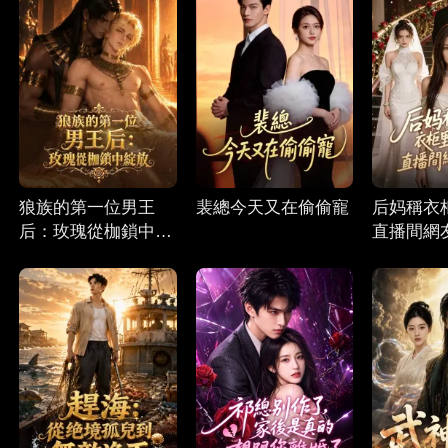
狼族的第一位男王
裴總今天又在偷偷寵
后妈稱衣
后：玫瑰從枷鎖中綻
直播間網
放