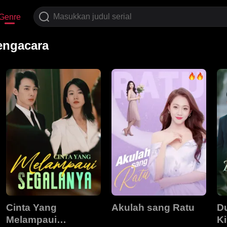
Genre
engacara
Cinta Yang
Akulah sang Ratu
D
Melampaui
K