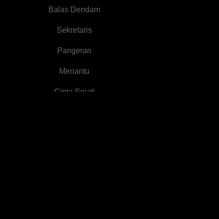
Balas Dendam
Sekretaris
Pangeran
Menantu
Cinta Sejati
Vampir
Kehamilan
Selisih Usia
Pembunuh Bayaran
Dunia Hiburan
Cinta Satu Malam