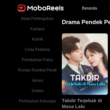
Beranda
Perseteruan Keluarga
Abad Pertengahan
Drama Pendek P
Kampus
Komik
Cinta Pertama
Pernikahan Palsu
Roman Rambut Perak
Jenius
Sistem
Takdir Terjebak di
Pemisahan Keluarga
Masa Lalu