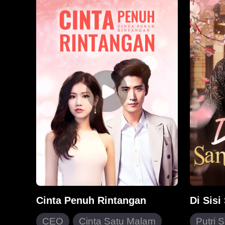
barang bukti itu. Sayangnya,
terduga 
rencananya digagalkan oleh
Lincoln,
seorang pria yang ikut campur.
kehamil
Jodi pun menikam, melumpuhkan,
membawa
dan melucuti pakaiannya. Saat
kehidup
mengetahui pria itu adalah
dimulai.
Pangeran Austin, Jodi
berangsu
bersembunyi dengan menyamar
mengung
sebagai gadis lemah. Namun, sang
akhirny
Pangeran terus menghantuinya,
dan kecurigaannya kian menjadi
setiap kali mereka bertemu...
Cinta Penuh Rintangan
Di Sis
CEO
Cinta Satu Malam
Putri 