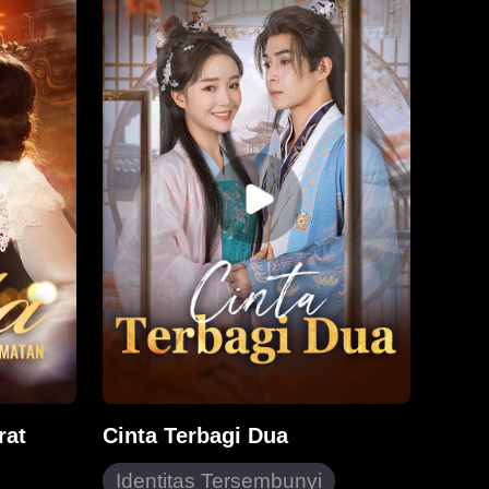
adik iparnya yang licik. Berjuang
nya,
demi kedamaian keluarga,
mereka
Madisyn diam-diam bertahan
uka.
selama ini. Baru setelah dokter
cara
memberitahunya bahwa dia hanya
kolam
memiliki waktu satu bulan lagi
oleh
untuk hidup karena kanker
telah
payudara, dia memutuskan untuk
kanya
tidak lagi berdiam diri dan merebut
ecil,
kembali harga dirinya.
at
dengan
i
 untuk
laire
nya
 bersama
rat
Cinta Terbagi Dua
Identitas Tersembunyi