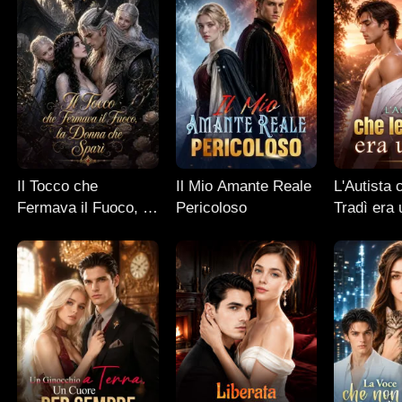
Il Tocco che
Il Mio Amante Reale
L'Autista 
Fermava il Fuoco, la
Pericoloso
Tradì era
Donna che Sparì