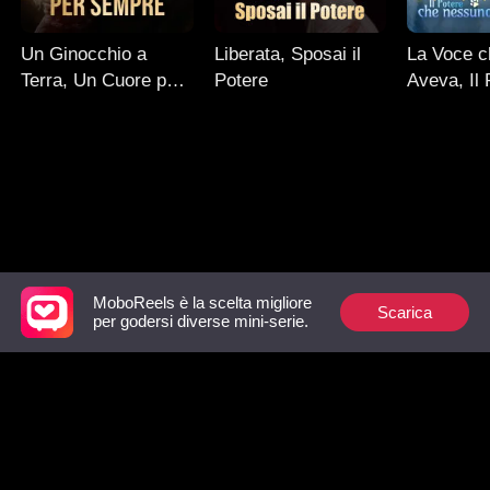
Un Ginocchio a
Liberata, Sposai il
La Voce c
Terra, Un Cuore per
Potere
Aveva, Il
Sempre
nessuno 
MoboReels è la scelta migliore
Scarica
Follow Us
per godersi diverse mini-serie.
Facebook
YouTube
Instagram
Termini di servizio
|
Privacy Policy
|
Contattaci
© 2018-now CHANGDU (HK) TECHNOLOGY LIMITED