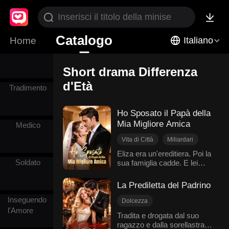
Lupo
mannaro
Catalogo
Home
Italiano
Miliardari
Short drama Differenza
d'Età
Tradimento
Ho Sposato il Papà della
Mia Migliore Amica
Medico
Vita di Città
Miliardari
Matrimonio lampo
Eliza era un'ereditiera. Poi la
Soldato
sua famiglia cadde. E lei
Matrimonio di Convenienza
divenne prigioniera della
Differenza d'Età
famiglia Hyde, rinchiusa
La Prediletta del Padrino
come un trofeo. Alla festa di
Inseguendo
fidanzamento del suo
Dolcezza
carceriere Anson, la
l'Amore
Differenza d'Età
Mafia
Tradita e drogata dal suo
umiliano davanti a tutti.
ragazzo e dalla sorellastra,
Amore forzato
Quella notte, ubriaca, Eliza