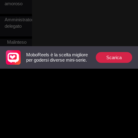
amoroso
padre ipocrita, la matrigna
malvagia, l'ex opportunista e
la sorella determinata a
Amministratore
rovinarla, Nora giocò la sua
delegato
partita. Jorge vide attraverso
di lei ma vi si unì, diventando
il suo pericoloso alleato e
Malinteso
scudo incrollabile. Mentre il
loro gioco sfumava tra
predatore e preda, Nora si
MoboReels è la scelta migliore
Scarica
per godersi diverse mini-serie.
scoprì innamorata di lui.
Mafia
Harem
Inverso<br>
Crimine
Follow Us
Facebook
YouTube
Instagram
Termini di servizio
|
Privacy Policy
|
Contattaci
Amore
© 2018-now CHANGDU (HK) TECHNOLOGY LIMITED