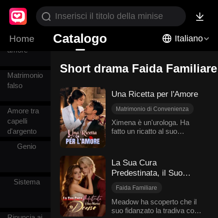
Comics
Catalogo
Home
Italiano
Primo
amore
Short drama Faida Familiare
Matrimonio
falso
Una Ricetta per l'Amore
Matrimonio di Convenienza
Amore tra
Amore dopo il matrimonio
capelli
Ximena è un'urologa. Ha
d'argento
fatto un ricatto al suo
Faida Familiare
paziente: Ayden, CEO
Guaritore Miracoloso
Genio
freddo e distante. Lei aveva
Dolcezza
bisogno di fondi per la
La Sua Cura
Rivoluzione delle Sorti
ricerca. Lui ha accettato un
Predestinata, il Suo
matrimonio di convenienza.
Sistema
Marito Deciso
Convivenza. Scherzi.
Faida Familiare
Battaglie di sguardi. Poi
Miliardari
Ximena ha scoperto che la
Meadow ha scoperto che il
sua "impotenza" era
suo fidanzato la tradiva con
Amore dopo il matrimonio
Rinuncia ai