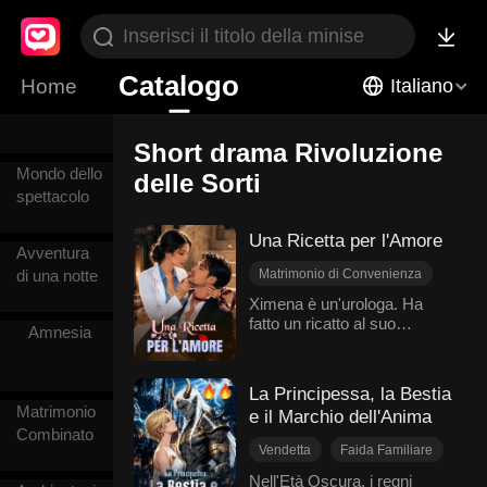
Differenza
d'Età
Catalogo
Home
Italiano
Assassino
Short drama Rivoluzione
Mondo dello
delle Sorti
spettacolo
Una Ricetta per l'Amore
Avventura
Matrimonio di Convenienza
di una notte
Amore dopo il matrimonio
Ximena è un'urologa. Ha
fatto un ricatto al suo
Faida Familiare
Amnesia
paziente: Ayden, CEO
Guaritore Miracoloso
freddo e distante. Lei aveva
Dolcezza
bisogno di fondi per la
La Principessa, la Bestia
Rivoluzione delle Sorti
ricerca. Lui ha accettato un
Matrimonio
e il Marchio dell'Anima
matrimonio di convenienza.
Combinato
Convivenza. Scherzi.
Vendetta
Faida Familiare
Battaglie di sguardi. Poi
Matrimonio di Convenienza
Ximena ha scoperto che la
Nell'Età Oscura, i regni