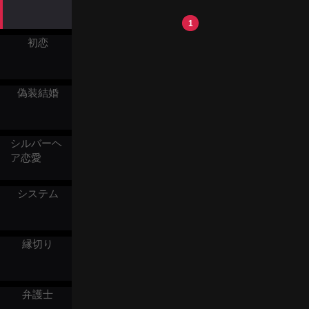
対し、ジヨンはユミの正体
交換システム」で身分を奪
を教えてくれた学科の助手
われ、十年もの苦難を強い
1
スホと共にユミへの復讐を
られた。整形で顔を変え、
決意する。
ジン・エンヒとして舞い戻
初恋
った彼女は、冷静に策略を
巡らせ、シャオホアの欲望
の数々を暴き、奪われた人
生と家族の愛情を取り戻
偽装結婚
す。「あなたに奪われた十
年、今、この手で取り戻
す。」
シルバーヘ
ア恋愛
システム
縁切り
弁護士