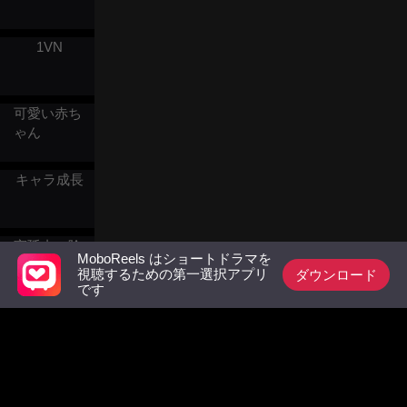
1VN
可愛い赤ち
ゃん
キャラ成長
宮廷内の陰
MoboReels はショートドラマを
謀
ダウンロード
視聴するための第一選択アプリ
です
契約結婚
結婚後の恋