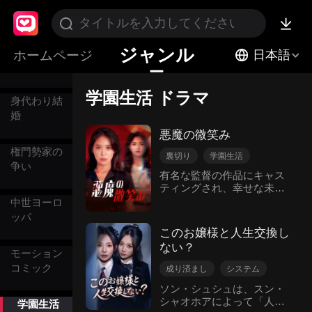
ソウルメイ
ジャンル
ホームページ
日本語
ト
学園生活 ドラマ
身代わり結
婚
悪魔の微笑み
権門勢家の
裏切り
学園生活
争い
復讐
有名な監督の作品にキャス
ティングされ、幸せな未来
を夢見ていた演劇映画科の
中世ヨーロ
女神ジヨン。彼女は親友ユ
ッパ
ミによって一瞬で奈落の底
このお嬢様と人生交換し
に落ちてしまう。ユミはデ
ない？
ィープフェイクで作られた
モーション
ジヨンとパク教授との性行
コミック
成り済まし
システム
為の映像を流布しただけで
女性中心
キャラ成長
なく、ジヨンの彼氏ゴヌと
ソン・シュシュは、スン・
も浮気をしていた。これに
シャオホアによって「人生
逆襲
学園生活
学園生活